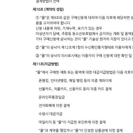
결제방법의 선택
제10조 (계약의 성립)
① "몰"은 제9조와 같은 구매신청에 대하여 다음 각호에 해당하면
용을 고지하여야 합니다.
신청 내용에 허위, 기재누락, 오기가 있는 경우
미성년자가 담배, 주류등 청소년보호법에서 금지하는 재화 및 용역
기타 구매신청에 승낙하는 것이 "몰" 기술상 현저히 지장이 있다고
② "몰"의 승낙이 제12조제1항의 수신확인통지형태로 이용자에게 
③ "몰"의 승낙의 의사표시에는 이용자의 구매 신청에 대한 확인 및
제11조(지급방법)
"몰"에서 구매한 재화 또는 용역에 대한 대금지급방법은 다음 각호의
폰뱅킹, 인터넷뱅킹, 메일 뱅킹 등의 각종 계좌이체
선불카드, 직불카드, 신용카드 등의 각종 카드 결제
온라인무통장입금
전자화폐에 의한 결제
수령시 대금지급
마일리지 등 "몰"이 지급한 포인트에 의한 결제
"몰"과 계약을 맺었거나 "몰"이 인정한 상품권에 의한 결제