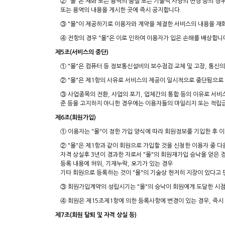
② "몰"은 재화 또는 용역의 품절 또는 기술적 사양의 변경 등의 
또는 용역의 내용을 게시한 곳에 즉시 공지합니다.
③ "몰"이 제공하기로 이용자와 계약을 체결한 서비스의 내용을 재
④ 전항의 경우 "몰"은 이로 인하여 이용자가 입은 손해를 배상합니
제5조(서비스의 중단)
① "몰"은 컴퓨터 등 정보통신설비의 보수점검·교체 및 고장, 통신
② "몰"은 제1항의 사유로 서비스의 제공이 일시적으로 중단됨으로 
③ 사업종목의 전환, 사업의 포기, 업체간의 통합 등의 이유로 서비
준 등을 고지하지 아니한 경우에는 이용자들의 마일리지 또는 적립금
제6조(회원가입)
① 이용자는 "몰"이 정한 가입 양식에 따라 회원정보를 기입한 후
② "몰"은 제1항과 같이 회원으로 가입할 것을 신청한 이용자 중 
자격 상실후 3년이 경과한 자로서 "몰"의 회원재가입 승낙을 얻은 
등록 내용에 허위, 기재누락, 오기가 있는 경우
기타 회원으로 등록하는 것이 "몰"의 기술상 현저히 지장이 있다고
③ 회원가입계약의 성립시기는 "몰"의 승낙이 회원에게 도달한 시점
④ 회원은 제15조제1항에 의한 등록사항에 변경이 있는 경우, 즉시
제7조(회원 탈퇴 및 자격 상실 등)