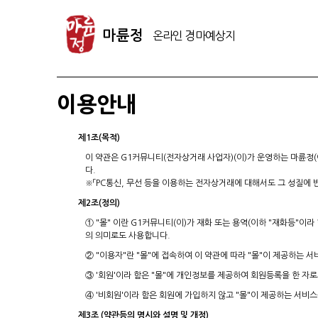
마
륜
마륜정
정
온
라
인
이용안내
경
마
제1조(목적)
예
이 약관은 G1커뮤니티(전자상거래 사업자)(이)가 운영하는 마륜정(
상
다.
지
※「PC통신, 무선 등을 이용하는 전자상거래에 대해서도 그 성질에 
제2조(정의)
① "몰" 이란 G1커뮤니티(이)가 재화 또는 용역(이하 "재화등
의 의미로도 사용합니다.
② "이용자"란 "몰"에 접속하여 이 약관에 따라 "몰"이 제공하는 
③ '회원'이라 함은 "몰"에 개인정보를 제공하여 회원등록을 한 자로
④ '비회원'이라 함은 회원에 가입하지 않고 "몰"이 제공하는 서비
제3조 (약관등의 명시와 설명 및 개정)