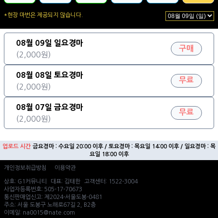
*현장 마번은 제공되지 않습니다.
08월 09일 일요경마
구매
(2,000원)
08월 08일 토요경마
무료
(2,000원)
08월 07일 금요경마
무료
(2,000원)
업로드 시간
금요경마 : 수요일 20:00 이후 / 토요경마 : 목요일 14:00 이후 / 일요경마 : 목
요일 18:00 이후
개인정보취급방침
이용약관
상호: G1커뮤니티
대표: 김태한
고객센터: 1522-3004
사업자등록번호: 505-17-70673
통신판매업신고: 제2024-서울도봉-0481
주소: 서울 도봉구 노해로67길 2, B2층
이메일: na0015@nate.com