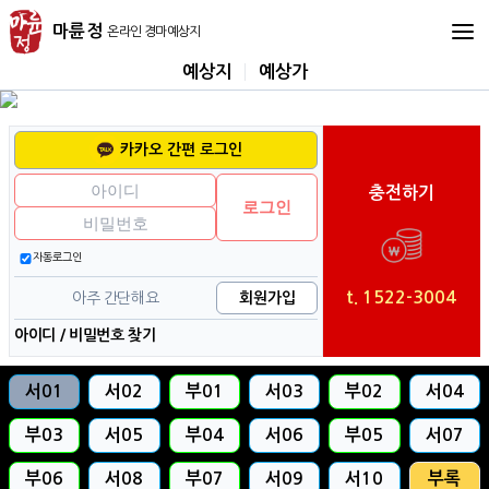
마
마륜정
륜
정
예상지
예상가
온
라
인
카카오 간편 로그인
경
충전하기
마
로그인
예
상
자동로그인
지
t. 1522-3004
아주 간단해요
회원가입
아이디
/
비밀번호 찾기
서01
서02
부01
서03
부02
서04
부03
서05
부04
서06
부05
서07
부06
서08
부07
서09
서10
부록