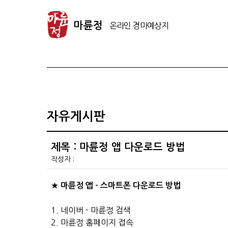
마
륜
마륜정
정
온
라
인
경
마
예
자유게시판
상
지
제목 : 마륜정 앱 다운로드 방법
작성자 :
★
마륜정 앱 - 스마트폰 다운로드 방법
1. 네이버 - 마륜정 검색
2. 마륜정 홈페이지 접속