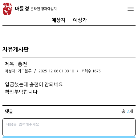
마
마륜정
륜
정
예상지
예상가
온
라
인
경
자유게시판
마
예
제목 : 충전
상
/
/
작성자 : 가드블루
2025-12-06 01:08:10
조회수 1675
지
입금했는데 충전이 안되네요
확인부탁합니다
댓글
총
2
개