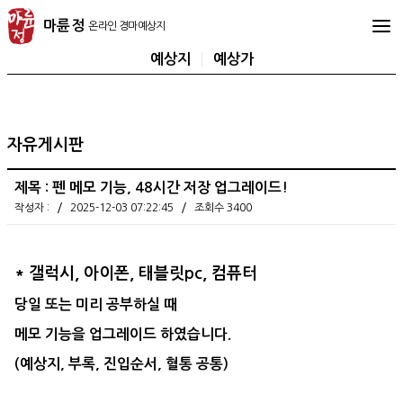
마
마륜정
륜
정
예상지
예상가
온
라
인
경
자유게시판
마
예
제목 : 펜 메모 기능, 48시간 저장 업그레이드!
상
/
/
작성자 :
2025-12-03 07:22:45
조회수 3400
지
* 갤럭시, 아이폰, 태블릿pc, 컴퓨터
당일 또는 미리 공부하실 때
메모 기능을 업그레이드 하였습니다.
(예상지, 부록, 진입순서, 혈통 공통)