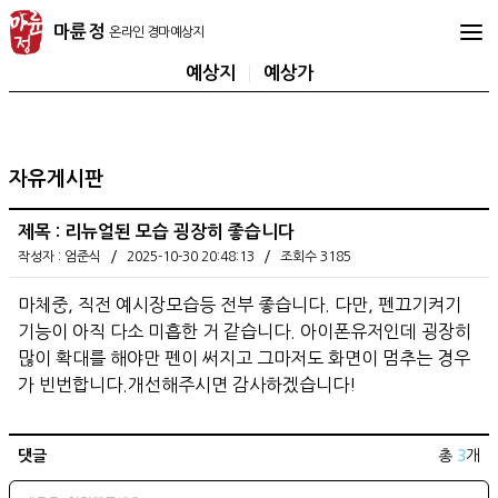
마
마륜정
륜
정
예상지
예상가
온
라
인
경
자유게시판
마
예
제목 : 리뉴얼된 모습 굉장히 좋습니다
상
/
/
작성자 : 엄준식
2025-10-30 20:48:13
조회수 3185
지
마체중, 직전 예시장모습등 전부 좋습니다. 다만, 펜끄기켜기
기능이 아직 다소 미흡한 거 같습니다. 아이폰유저인데 굉장히
많이 확대를 해야만 펜이 써지고 그마저도 화면이 멈추는 경우
가 빈번합니다.개선해주시면 감사하겠습니다!
댓글
총
3
개