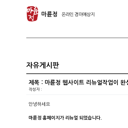
마
륜
마륜정
정
온
라
인
경
마
예
자유게시판
상
지
제목 : 마륜정 웹사이트 리뉴얼작업이 
작성자 :
안녕하세요
마륜정 홈페이지가 리뉴얼 되었습니다.