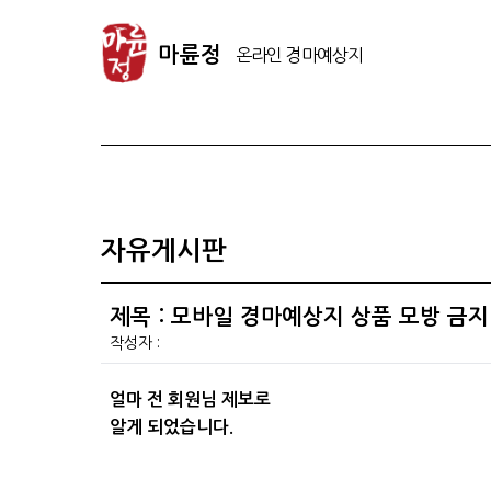
마
륜
마륜정
정
온
라
인
경
마
예
자유게시판
상
지
제목 : 모바일 경마예상지 상품 모방 금지 
작성자 :
얼마 전 회원님 제보로
알게 되었습니다.