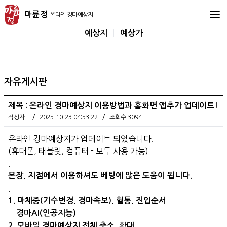
마
마륜정
륜
정
예상지
예상가
온
라
인
경
자유게시판
마
예
제목 : 온라인 경마예상지 이용방법과 홈화면 앱추가 업데이트!
상
/
/
작성자 :
2025-10-23 04:53:22
조회수 3094
지
온라인 경마예상지가 업데이트 되었습니다.
(휴대폰, 태블릿, 컴퓨터 - 모두 사용 가능)
.
본장, 지점에서 이용하셔도 베팅에 많은 도움이 됩니다.
.
1.
마체중(기수변경, 경마속보), 혈통, 진입순서
경마AI(인공지능)
2. 모바일 경마예상지 전체 축소, 확대